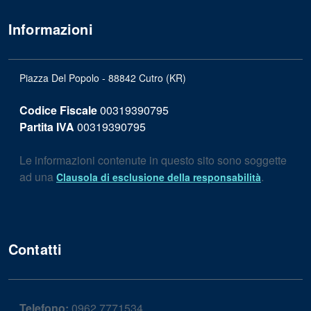
Informazioni
Piazza Del Popolo - 88842 Cutro (KR)
Codice Fiscale
00319390795
Partita IVA
00319390795
Le informazioni contenute in questo sito sono soggette
ad una
.
Clausola di esclusione della responsabilità
Contatti
Telefono:
0962 7771534