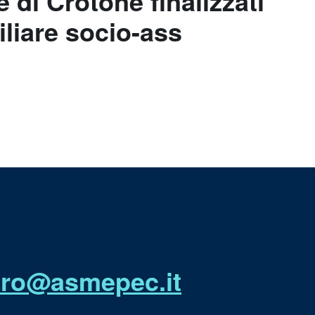
 di Crotone finalizzati
iliare socio-ass
utro@asmepec.it