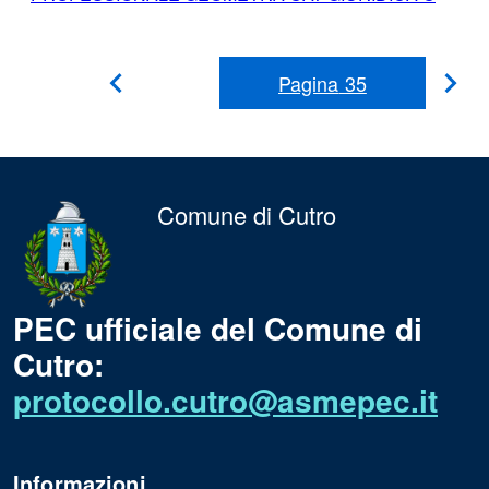
Pagina
35
Pag
Pagina
Precedente
suc
Comune di Cutro
PEC ufficiale del Comune di
Cutro:
protocollo.cutro@asmepec.it
Informazioni