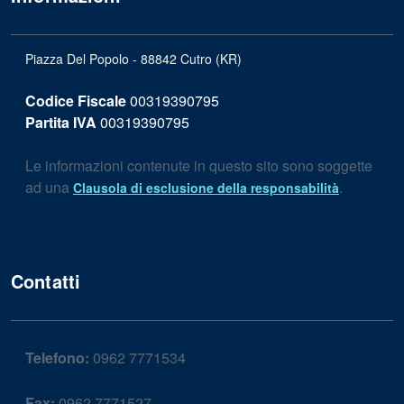
Piazza Del Popolo - 88842 Cutro (KR)
Codice Fiscale
00319390795
Partita IVA
00319390795
Le informazioni contenute in questo sito sono soggette
ad una
.
Clausola di esclusione della responsabilità
Contatti
Telefono:
0962 7771534
Fax:
0962 7771527