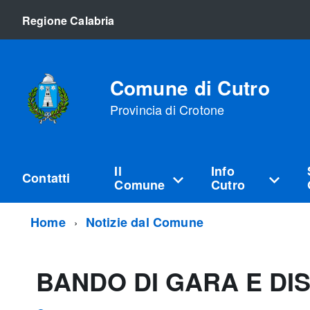
Regione Calabria
Comune di Cutro
Provincia di Crotone
Il
Info
Contatti
Comune
Cutro
Home
Notizie dal Comune
BANDO DI GARA E DI