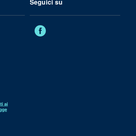
Seguici su
Facebook
i ai
egge