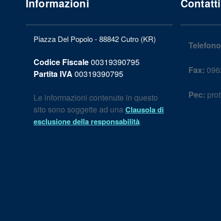
Informazioni
Contatti
Piazza Del Popolo - 88842 Cutro (KR)
Telefono
Codice Fiscale
00319390795
Fax:
096
Partita IVA
00319390795
Pec:
prot
Le informazioni contenute in questo
sito sono soggette ad una
Clausola di
.
esclusione della responsabilità