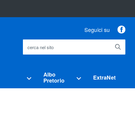
Fac
Seguici su
cerca nel sito
Albo
ExtraNet
Pretorio