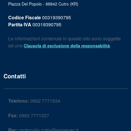
Piazza Del Popolo - 88842 Cutro (KR)
Codice Fiscale
00319390795
Partita IVA
00319390795
Le informazioni contenute in questo sito sono soggette
ad una
.
Clausola di esclusione della responsabilità
Contatti
Telefono:
0962 7771534
Fax:
0962 7771527
Pec:
protocollo.cutro@asmepec.it