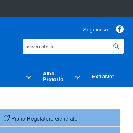
Fac
Seguici su
cerca nel sito
Albo
ExtraNet
Pretorio
Piano Regolatore Generale