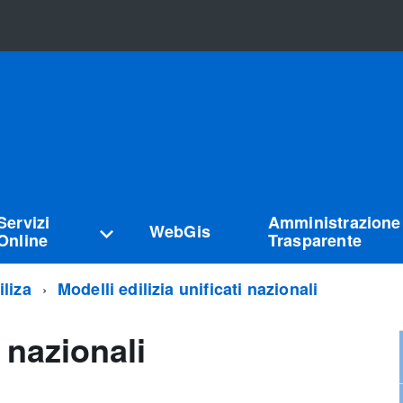
Servizi
Amministrazione
WebGis
Online
Trasparente
iliza
Modelli edilizia unificati nazionali
i nazionali