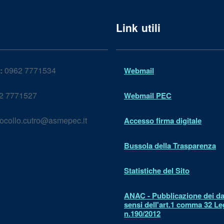
Link utili
:
0962 7771534
Webmail
2 7771527
Webmail PEC
ocollo.cutro@asmepec.it
Accesso firma digitale
Bussola della Trasparenza
Statistiche del Sito
ANAC - Pubblicazione dei dat
sensi dell'art.1 comma 32 L
n.190/2012