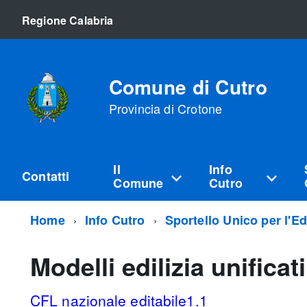
Regione Calabria
Comune di Cutro
Provincia di Crotone
Il
Info
Contatti
Comune
Cutro
Home
Info Cutro
Sportello Unico per l'Ed
Modelli edilizia unificat
CFL nazionale editabile1.1