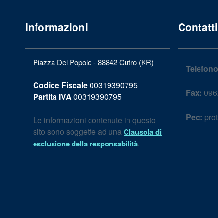
Informazioni
Contatti
Piazza Del Popolo - 88842 Cutro (KR)
Telefono
Codice Fiscale
00319390795
Fax:
096
Partita IVA
00319390795
Pec:
prot
Le informazioni contenute in questo
sito sono soggette ad una
Clausola di
.
esclusione della responsabilità