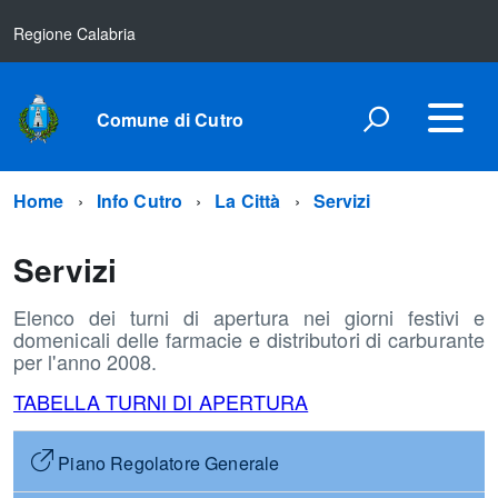
Regione Calabria
Comune di Cutro
Home
Info Cutro
La Città
Servizi
Servizi
Elenco dei turni di apertura nei giorni festivi e
domenicali delle farmacie e distributori di carburante
per l'anno 2008.
TABELLA TURNI DI APERTURA
Piano Regolatore Generale